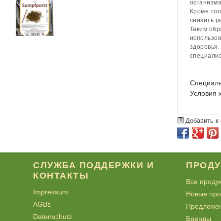
организма
Кроме тог
снизить р
Таким обр
использов
здоровья.
специалис
Специаль
Условия 
Добавить к
СЛУЖБА ПОДДЕРЖКИ И
ПРОД
КОНТАКТЫ
Все проду
Impressum
Новые про
AGBs
Предложе
Datenschutz
Бренды