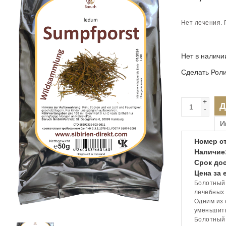
Нет лечения. 
Нет в наличи
Сделать Рол
+
Д
-
И
Номер ст
Наличие
Срок дос
Цена за 
Болотный 
лечебных 
Одним из 
уменьшить
Болотный 