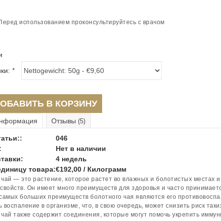
Перед использованием проконсультируйтесь с врачом
и
ики:
*
ОБАВИТЬ В КОРЗИНУ
нформация
Отзывы
(5)
атьи::
046
:
Нет в наличии
тавки:
4 недель
единицу товара:
€192,00 / Килограмм
чай — это растение, которое растет во влажных и болотистых местах и
свойств. Он имеет много преимуществ для здоровья и часто принимается
самых больших преимуществ болотного чая являются его противовоспа
 воспаление в организме, что, в свою очередь, может снизить риск таки
чай также содержит соединения, которые могут помочь укрепить имму