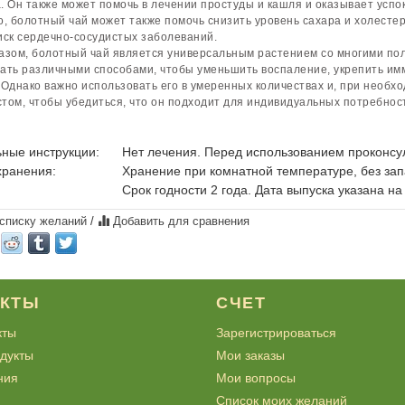
. Он также может помочь в лечении простуды и кашля и оказывает успо
о, болотный чай может также помочь снизить уровень сахара и холестери
иск сердечно-сосудистых заболеваний.
азом, болотный чай является универсальным растением со многими по
ать различными способами, чтобы уменьшить воспаление, укрепить им
 Однако важно использовать его в умеренных количествах и, при необхо
том, чтобы убедиться, что он подходит для индивидуальных потребнос
ные инструкции:
Нет лечения. Перед использованием проконсул
хранения:
Хранение при комнатной температуре, без зап
Срок годности 2 года. Дата выпуска указана на
 списку желаний
/
Добавить для сравнения
УКТЫ
СЧЕТ
кты
Зарегистрироваться
дукты
Мои заказы
ния
Мои вопросы
Список моих желаний