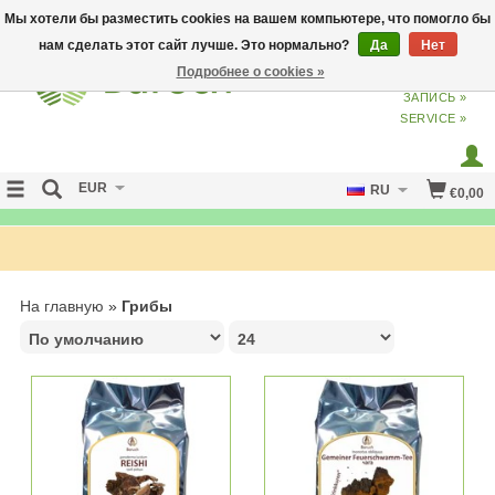
Мы хотели бы разместить cookies на вашем компьютере, что помогло бы
нам сделать этот сайт лучше. Это нормально?
Да
Нет
Подробнее о cookies »
ВХОД
ИЗ
СОЗДАТЬ УЧЕТНУЮ
ЗАПИСЬ »
SERVICE »
EUR
RU
€0,00
FREE SHIPPING OVER 50 EURO
На главную
»
Грибы