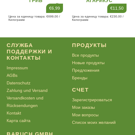
ГРИБ
АГАРИКУС
ЛИСТВЕННИЧНЫЙ
€6,99
€11,50
(LARICIFOMES
Цена за единицу товара: €699,00 /
Цена за единицу товара: €230,00 /
OFFICINALIS),
Килограмм
Килограмм
ПОРОШОК
СЛУЖБА
ПРОДУКТЫ
ПОДДЕРЖКИ И
Все продукты
КОНТАКТЫ
Новые продукты
Impressum
Предложения
AGBs
Бренды
Datenschutz
СЧЕТ
Zahlung und Versand
Versandkosten und
Зарегистрироваться
Rücksendungen
Мои заказы
Kontakt
Мои вопросы
Карта сайта
Список моих желаний
BARUCH GMBH