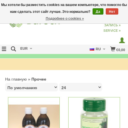
Мы хотели бы разместить cookies на вашем компьютере, что помогло бы
нам сделать этот сайт лучше. Это нормально?
Да
Нет
Подробнее о cookies »
ВХОД
ИЗ
СОЗДАТЬ УЧЕТНУЮ
ЗАПИСЬ »
SERVICE »
EUR
RU
€0,00
FREE SHIPPING OVER 50 EURO
На главную
»
Прочее