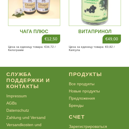
ЧАГА ПЛЮС
ВИТАПРИНОЛ
60XКАПСУЛЫ
€12,50
€49,00
Цена за единицу товара: €34,72 /
Цена за единицу товара: €0,82 /
Килограмм
Капсула
СЛУЖБА
ПРОДУКТЫ
ПОДДЕРЖКИ И
Все продукты
КОНТАКТЫ
Новые продукты
Impressum
Предложения
AGBs
Бренды
Datenschutz
СЧЕТ
Zahlung und Versand
Versandkosten und
Зарегистрироваться