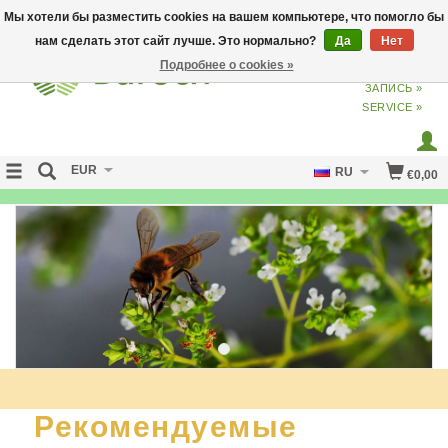
Мы хотели бы разместить cookies на вашем компьютере, что помогло бы
нам сделать этот сайт лучше. Это нормально?
Да
Нет
Подробнее о cookies »
ВХОД
ИЗ
СОЗДАТЬ УЧЕТНУЮ
ЗАПИСЬ »
SERVICE »
EUR
RU
€0,00
NO CURE NO PAY
Рекомендуемые