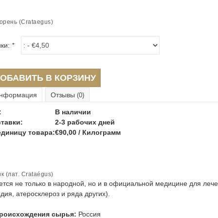
рень (Crataegus)
ики:
*
ОБАВИТЬ В КОРЗИНУ
нформация
Отзывы
(0)
:
В наличии
тавки:
2-3 рабочих дней
единицу товара:
€90,00 / Килограмм
ик
(лат.
Crataégus
)
ется не только в народной, но и в официальной медицине для леч
дия, атеросклероз и ряда других).
происхождения сырья:
Россия