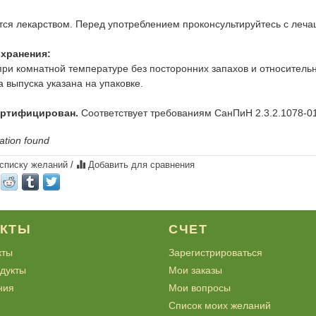
тся лекарством. Перед употреблением проконсультируйтесь с леч
 хранения:
при комнатной температуре без посторонних запахов и относительн
а выпуска указана на упаковке.
ертифицирован.
Соответствует требованиям СанПиН 2.3.2.1078-0
ation found
 списку желаний
/
Добавить для сравнения
УКТЫ
СЧЕТ
кты
Зарегистрироваться
дукты
Мои заказы
ния
Мои вопросы
Список моих желаний