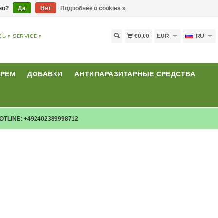
ьно?
Да
Нет
Подробнее о cookies »
€0,00
EUR
RU
СЬ »
SERVICE »
КРЕМ
ДОБАВКИ
АНТИПАРАЗИТАРНЫЕ СРЕДСТВА
OTLINE: +492402389998712