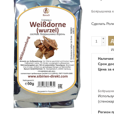
Боярышника ко
Сделать Рол
+
Д
-
И
Наличие
Срок дос
Цена за 
Боя́рышн
Использу
(стенокар
Регион 