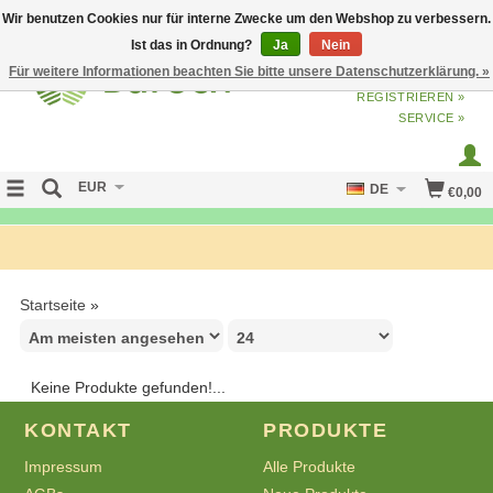
Wir benutzen Cookies nur für interne Zwecke um den Webshop zu verbessern.
Ist das in Ordnung?
Ja
Nein
Für weitere Informationen beachten Sie bitte unsere Datenschutzerklärung. »
ANMELDEN
ODER
JETZT
REGISTRIEREN »
SERVICE »
EUR
DE
€0,00
FREE SHIPPING OVER 50 EURO
Startseite
»
Keine Produkte gefunden!...
KONTAKT
PRODUKTE
Impressum
Alle Produkte