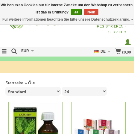
Wir benutzen Cookies nur für interne Zwecke um den Webshop zu verbessern.
Ist das in Ordnung?
Ja
Nein
Für weitere Informationen beachten Sie bitte unsere Datenschutzerklärung. »
ANMELDEN
ODER
JETZT
REGISTRIEREN »
SERVICE »
EUR
DE
€0,00
NO CURE NO PAY
Startseite
»
Öle