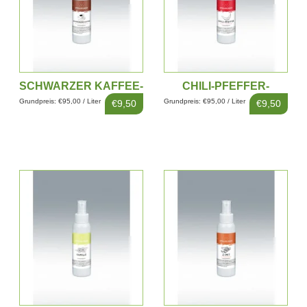
SCHWARZER KAFFEE-
CHILI-PFEFFER-
EXTRAKT 100ML
EXTRAKT 100ML
Grundpreis: €95,00 / Liter
Grundpreis: €95,00 / Liter
€9,50
€9,50