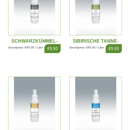
SCHWARZKÜMMEL-
SIBIRISCHE TANNE-
EXTRAKT 100ML
EXTRAKT 100ML
Grundpreis: €95,00 / Liter
Grundpreis: €95,00 / Liter
€9,50
€9,50