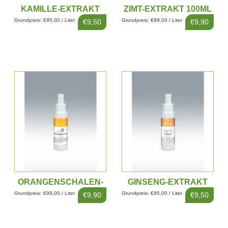
KAMILLE-EXTRAKT
ZIMT-EXTRAKT 100ML
100ML
Grundpreis: €95,00 / Liter
Grundpreis: €99,00 / Liter
€9,50
€9,90
ORANGENSCHALEN-
GINSENG-EXTRAKT
EXTRAKT 100ML
100ML
Grundpreis: €99,00 / Liter
Grundpreis: €95,00 / Liter
€9,90
€9,50