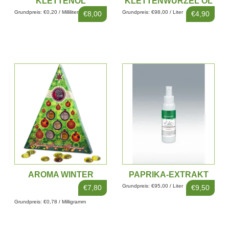
KLETTENÖL
KLETTENWURZEL ÖL
Grundpreis: €0,20 / Milliliter
Grundpreis: €98,00 / Liter
€8,00
€4,90
AROMA WINTER
PAPRIKA-EXTRAKT
URLAUB
100ML
Grundpreis: €95,00 / Liter
€7,80
€9,50
Grundpreis: €0,78 / Milligramm