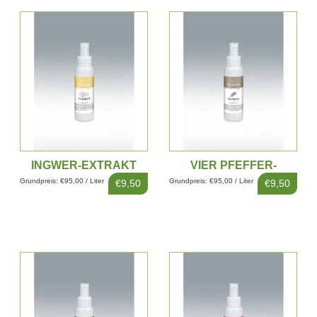
INGWER-EXTRAKT
VIER PFEFFER-
100ML
EXTRAKT 100ML
Grundpreis: €95,00 / Liter
Grundpreis: €95,00 / Liter
€9,50
€9,50