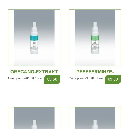
OREGANO-EXTRAKT
PFEFFERMINZE-
100ML
EXTRAKT 100ML
Grundpreis: €95,00 / Liter
Grundpreis: €95,00 / Liter
€9,50
€9,50