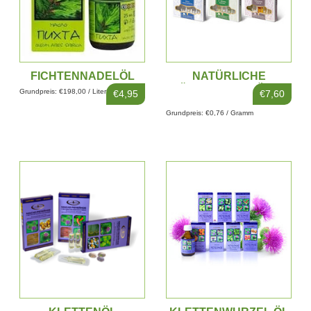
FICHTENNADELÖL
NATÜRLICHE
10ML, 25ML, 30ML
ÄTHERISCHE ÖLE
Grundpreis: €198,00 / Liter
€4,95
€7,60
Grundpreis: €0,76 / Gramm