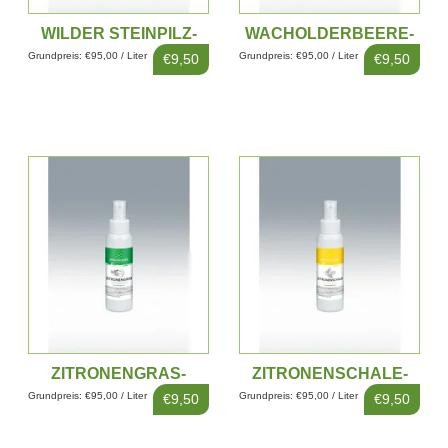
WILDER STEINPILZ-
WACHOLDERBEERE-
EXTRAKT 100ML
EXTRAKT 100ML
Grundpreis: €95,00 / Liter
Grundpreis: €95,00 / Liter
€9,50
€9,50
ZITRONENGRAS-
ZITRONENSCHALE-
EXTRAKT 100ML
EXTRAKT 100ML
Grundpreis: €95,00 / Liter
Grundpreis: €95,00 / Liter
€9,50
€9,50