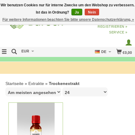
Wir benutzen Cookies nur für interne Zwecke um den Webshop zu verbessern.
Ist das in Ordnung?
Ja
Nein
Für weitere Informationen beachten Sie bitte unsere Datenschutzerklärung. »
ANMELDEN
ODER
JETZT
REGISTRIEREN »
SERVICE »
EUR
DE
€0,00
NO CURE NO PAY
Startseite
»
Extrakte
»
Trockenextrakt