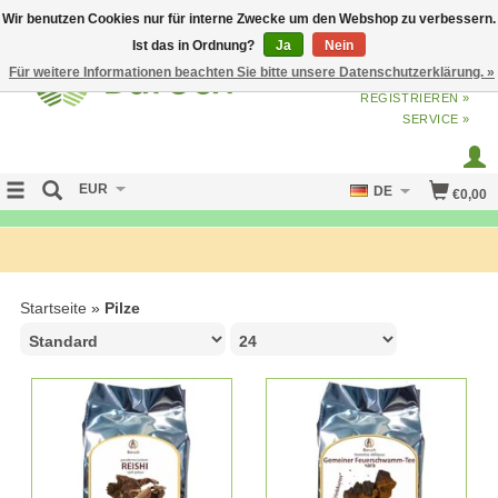
Wir benutzen Cookies nur für interne Zwecke um den Webshop zu verbessern.
Ist das in Ordnung?
Ja
Nein
Für weitere Informationen beachten Sie bitte unsere Datenschutzerklärung. »
ANMELDEN
ODER
JETZT
REGISTRIEREN »
SERVICE »
EUR
DE
€0,00
FREE SHIPPING OVER 50 EURO
Startseite
»
Pilze