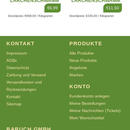
LÄRCHENSCHWAMM
LÄRCHENSCHWAMM
(LARICIFOMES
€6,99
€11,50
OFFICINALIS), PULVER
Grundpreis: €699,00 / Kilogramm
Grundpreis: €230,00 / Kilogramm
KONTAKT
PRODUKTE
Impressum
Alle Produkte
AGBs
Neue Produkte
Datenschutz
Angebote
Zahlung und Versand
Marken
Versandkosten und
KONTO
Rücksendungen
Kundenkonto anlegen
Kontakt
Meine Bestellungen
Sitemap
Meine Nachrichten (Tickets)
Mein Wunschzettel
BARUCH GMBH