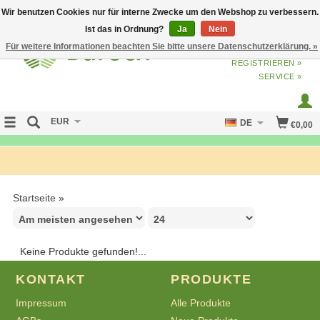
Wir benutzen Cookies nur für interne Zwecke um den Webshop zu verbessern.
Ist das in Ordnung?
Ja
Nein
Für weitere Informationen beachten Sie bitte unsere Datenschutzerklärung. »
ANMELDEN
ODER
JETZT
REGISTRIEREN »
SERVICE »
EUR
DE
€0,00
FREE SHIPPING OVER 50 EURO
Startseite
»
Keine Produkte gefunden!...
KONTAKT
PRODUKTE
Impressum
Alle Produkte