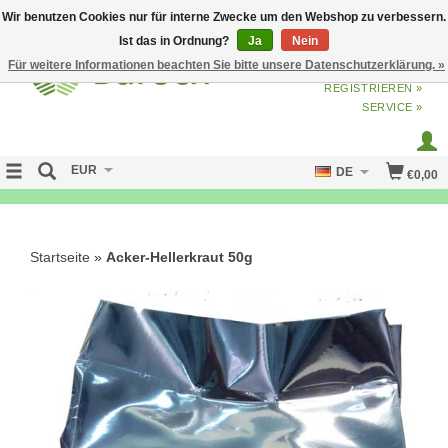
Wir benutzen Cookies nur für interne Zwecke um den Webshop zu verbessern.
Ist das in Ordnung?
Ja
Nein
Für weitere Informationen beachten Sie bitte unsere Datenschutzerklärung. »
ANMELDEN
ODER
JETZT
REGISTRIEREN »
SERVICE »
EUR
DE
€0,00
FREE SHIPPING OVER 50 EURO
Startseite
»
Acker-Hellerkraut 50g