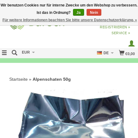
Wir benutzen Cookies nur für interne Zwecke um den Webshop zu verbessern.
Ist das in Ordnung?
Ja
Nein
Für weitere Informationen beachten Sie bitte unsere Datenschutzerklärung. »
ANMELDEN
ODER
JETZT
REGISTRIEREN »
SERVICE »
EUR
DE
€0,00
FREE SHIPPING OVER 50 EURO
Startseite
»
Alpenschaten 50g