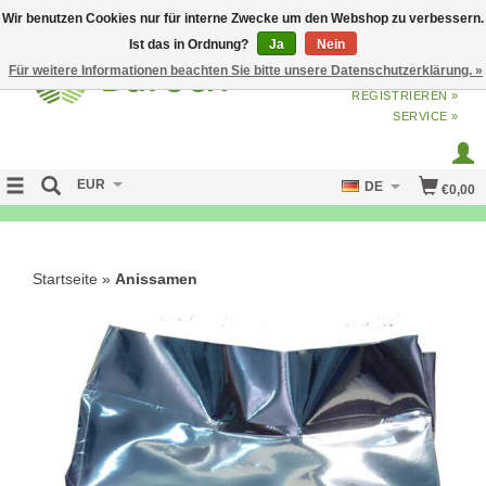
Wir benutzen Cookies nur für interne Zwecke um den Webshop zu verbessern.
Ist das in Ordnung?
Ja
Nein
Für weitere Informationen beachten Sie bitte unsere Datenschutzerklärung. »
ANMELDEN
ODER
JETZT
REGISTRIEREN »
SERVICE »
EUR
DE
€0,00
FREE SHIPPING OVER 50 EURO
Startseite
»
Anissamen