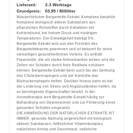
Lieferzeit:
2-3 Werktage
Grundpreis:
€0,95 / Milliliter
Wasserlöslicher Bergamotte-Extrakt. Komplexe lipophile
Komplexe biologisch aktiver Substanzen aus
pflanzlichen Rohstoffen durch Extraktion mit
Kohlendioxid, bei hohem Druck und niedrigen
Temperaturen. Der Extraktgehalt beträgt 5%.
Bergamotte-Extrakt wird aus den Früchten des
Bergamottebaums gewonnen und ist bekannt für seine
vielseitigen gesundheitlichen Vorteile. Es enthält
Flavonoide, die als starke Antioxidantien wirken und die
Zellen vor Schäden durch freie Radikale schützen
können. Bergamotte-Extrakt kann auch bei der Senkung
des Cholesterinspiegels und der Kontrolle des
Blutzuckerspiegels helfen. Darüber hinaus kann es bei
der Linderung von Stress und Angstzuständen helfen, da
es beruhigende Eigenschaften besitzt. In der
Aromatherapie wird Bergamotte-Extrakt häufig zur
Behandlung von Depressionen und zur Förderung eines
gesunden Schlafes eingesetzt.
DIE ANWENDUNG DER NATÜRLICHEN EXTRAKTE IST
IMMER: gesunde Nahrung angereichert mit biologisch
aktiven Substanzen, fettlöslicher Vitaminkomplex,
natürliches Aroma und Geschmack, natürliche