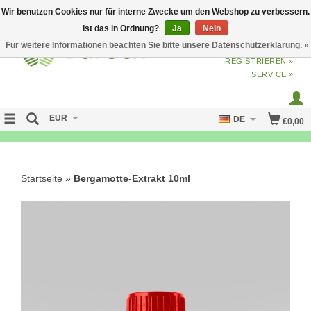
Wir benutzen Cookies nur für interne Zwecke um den Webshop zu verbessern.
Ist das in Ordnung?
Ja
Nein
Für weitere Informationen beachten Sie bitte unsere Datenschutzerklärung. »
ANMELDEN
ODER
JETZT
REGISTRIEREN »
SERVICE »
EUR
DE
€0,00
NO CURE NO PAY
Startseite
»
Bergamotte-Extrakt 10ml