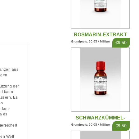
ROSMARIN-EXTRAKT
10ML
Grundpreis: €0,95 / Milliliter
€9,50
tanzen aus
igen
tützung der
nd kann
ssern. Es
es
irken-
a es
SCHWARZKÜMMEL-
EXTRAKT 10ML
Grundpreis: €0,95 / Milliliter
€9,50
reichert
d
gen Welt