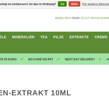
shop zu verbessern. Ist das in Ordnung?
Ja
Nein
Für weitere Inform
ANMELDEN
ODER
JETZT REGISTRIER
ÖLE
MINERALIEN
TEA
PILZE
EXTRAKTE
CREME
ER 50 EURO
NO CURE NO PAY
NEXT DAY DELIVERY
H
EN-EXTRAKT 10ML