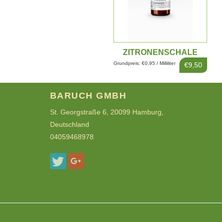
ZITRONENSCHALE
EXTRAKT 10ML
Grundpreis: €0,95 / Milliliter
€9,50
BARUCH GMBH
St. Georgstraße 6, 20099 Hamburg,
Deutschland
04059468978