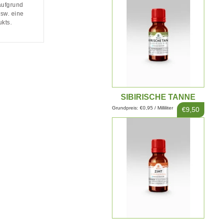
aufgrund
sw. eine
kts.
SIBIRISCHE TANNE
EXTRAKT 10ML
Grundpreis: €0,95 / Milliliter
€9,50