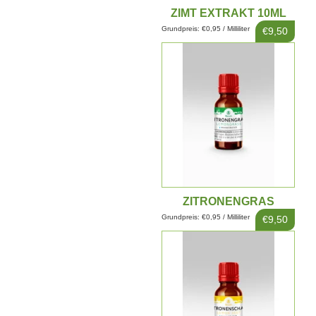
ZIMT EXTRAKT 10ML
Grundpreis: €0,95 / Milliliter
€9,50
ZITRONENGRAS
EXTRAKT 10ML
Grundpreis: €0,95 / Milliliter
€9,50