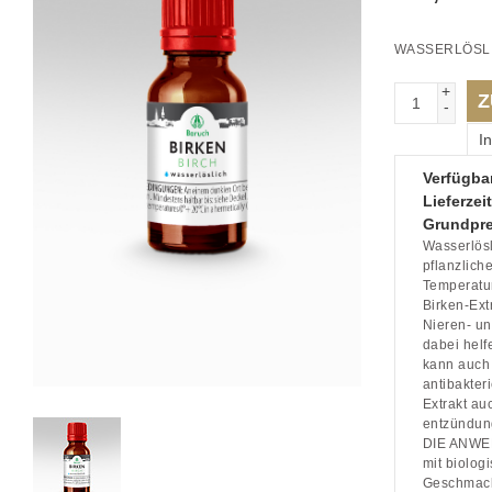
WASSERLÖSL
+
Z
-
I
Verfügbar
Lieferzeit
Grundpre
Wasserlösl
pflanzlich
Temperatur
Birken-Ext
Nieren- un
dabei hel
kann auch 
antibakter
Extrakt au
entzündun
DIE ANWE
mit biolog
Geschmack,