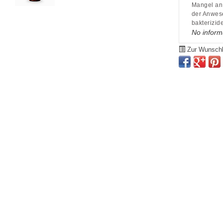
Mangel an 
der Anwese
bakterizid
No inform
Zur Wunschl