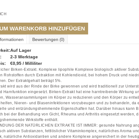
ICH
UM WARENKORB HINZUFÜGEN
nformationen
Bewertungen
(0)
keit:
Auf Lager
:
2-3 Werktage
is:
€0,95 / Milliliter
icher Birken-Extrakt. Komplexe lipophile Komplexe biologisch aktiver Subs
en Rohstoffen durch Extraktion mit Kohlendioxid, bei hohem Druck und niedr
en. Der Extraktgehalt beträgt 5%.
rakt wird aus der Rinde der Birke gewonnen und wird traditionell zur Unters
d Harnfunktion eingesetzt. Birken-Extrakt hat eine harntreibende Wirkung u
fen, Wasseransammlungen im Körper zu reduzieren und den Körper zu entwä
helfen, Nieren- und Blaseninfektionen vorzubeugen und zu behandeln, da 
ielle und entzündungshemmende Eigenschaften hat. Darüber hinaus kann B
ch bei der Behandlung von Gicht, Rheuma und Arthritis eingesetzt werden, d
gshemmende Wirkstoffe enthält.
NDUNG DER NATÜRLICHEN EXTRAKTE IST IMMER: gesunde Nahrung ange
isch aktiven Substanzen, fettlöslicher Vitaminkomplex, natürliches Aroma un
 natürliche Antioxidantien und andere Komplexe angereichert in der heuti