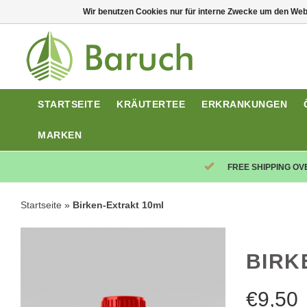
Wir benutzen Cookies nur für interne Zwecke um den Web
STARTSEITE
KRÄUTERTEE
ERKRANKUNGEN
MARKEN
FREE SHIPPING OV
Startseite
»
Birken-Extrakt 10ml
BIRK
€
9,50