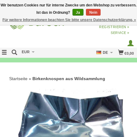
Wir benutzen Cookies nur für interne Zwecke um den Webshop zu verbessern.
Ist das in Ordnung?
Ja
Nein
Für weitere Informationen beachten Sie bitte unsere Datenschutzerklärung. »
ANMELDEN
ODER
JETZT
REGISTRIEREN »
SERVICE »
EUR
DE
€0,00
FREE SHIPPING OVER 50 EURO
Startseite
»
Birkenknospen aus Wildsammlung