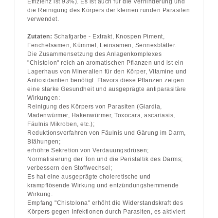
Effizienz ist 93%). Es ist auch für die Verhinderung und
die Reinigung des Körpers der kleinen runden Parasiten
verwendet.
Zutaten:
Schafgarbe - Extrakt, Knospen Piment,
Fenchelsamen, Kümmel, Leinsamen, Sennesblätter.
Die Zusammensetzung des Anlagenkomplexes
"Chistolon" reich an aromatischen Pflanzen und ist ein
Lagerhaus von Mineralien für den Körper, Vitamine und
Antioxidantien benötigt. Flavors diese Pflanzen zeigen
eine starke Gesundheit und ausgeprägte antiparasitäre
Wirkungen:
Reinigung des Körpers von Parasiten (Giardia,
Madenwürmer, Hakenwürmer, Toxocara, ascariasis,
Fäulnis Mikroben, etc.);
Reduktionsverfahren von Fäulnis und Gärung im Darm,
Blähungen;
erhöhte Sekretion von Verdauungsdrüsen;
Normalisierung der Ton und die Peristaltik des Darms;
verbessern den Stoffwechsel;
Es hat eine ausgeprägte choleretische und
krampflösende Wirkung und entzündungshemmende
Wirkung.
Empfang "Chistolona" erhöht die Widerstandskraft des
Körpers gegen Infektionen durch Parasiten, es aktiviert