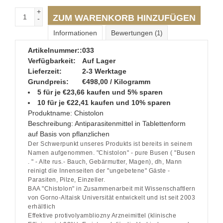
+
ZUM WARENKORB HINZUFÜGEN
-
Informationen
Bewertungen
(1)
Artikelnummer::
033
Verfügbarkeit:
Auf Lager
Lieferzeit:
2-3 Werktage
Grundpreis:
€498,00 / Kilogramm
5 für je €23,66 kaufen und 5% sparen
10 für je €22,41 kaufen und 10% sparen
Produktname:
Chistolon
Beschreibung:
Antiparasitenmittel in Tablettenform
auf
Basis von pflanzlichen
Der Schwerpunkt unseres Produkts ist bereits in seinem
Namen aufgenommen. "Chistolon" - pure Busen ( "Busen
. " - Alte rus.- Bauch, Gebärmutter, Magen), dh, Mann
reinigt die Innenseiten der "ungebetene" Gäste -
Parasiten, Pilze, Einzeller.
BAA "Chistolon" in Zusammenarbeit mit Wissenschaftlern
von Gorno-Altaisk Universität entwickelt und ist seit 2003
erhältlich
Effektive protivolyambliozny Arzneimittel (klinische