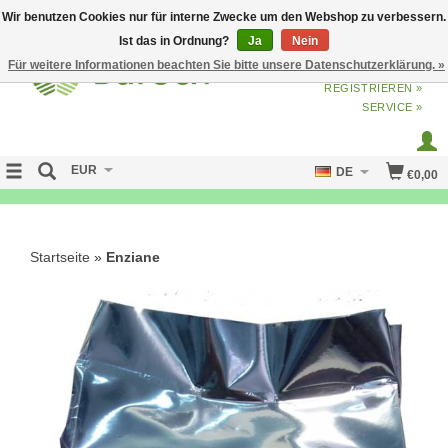
Wir benutzen Cookies nur für interne Zwecke um den Webshop zu verbessern.
Ist das in Ordnung?
Ja
Nein
Für weitere Informationen beachten Sie bitte unsere Datenschutzerklärung. »
ANMELDEN
ODER
JETZT
REGISTRIEREN »
SERVICE »
EUR
DE
€0,00
NO CURE NO PAY
Startseite
»
Enziane