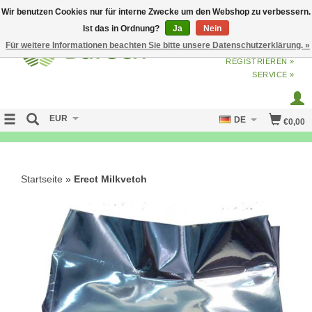
Wir benutzen Cookies nur für interne Zwecke um den Webshop zu verbessern.
Ist das in Ordnung?
Ja
Nein
Für weitere Informationen beachten Sie bitte unsere Datenschutzerklärung. »
ANMELDEN
ODER
JETZT
REGISTRIEREN »
SERVICE »
EUR
DE
€0,00
FREE SHIPPING OVER 50 EURO
Startseite
»
Erect Milkvetch