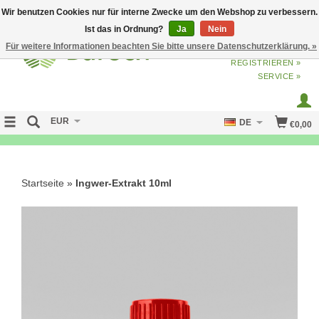
Wir benutzen Cookies nur für interne Zwecke um den Webshop zu verbessern.
Ist das in Ordnung?
Ja
Nein
Für weitere Informationen beachten Sie bitte unsere Datenschutzerklärung. »
ANMELDEN
ODER
JETZT
REGISTRIEREN »
SERVICE »
EUR
DE
€0,00
NO CURE NO PAY
Startseite
»
Ingwer-Extrakt 10ml