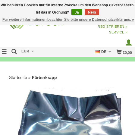
Wir benutzen Cookies nur für interne Zwecke um den Webshop zu verbessern.
Ist das in Ordnung?
Ja
Nein
Für weitere Informationen beachten Sie bitte unsere Datenschutzerklärung. »
ANMELDEN
ODER
JETZT
REGISTRIEREN »
SERVICE »
EUR
DE
€0,00
FREE SHIPPING OVER 50 EURO
Startseite
»
Färberkrapp