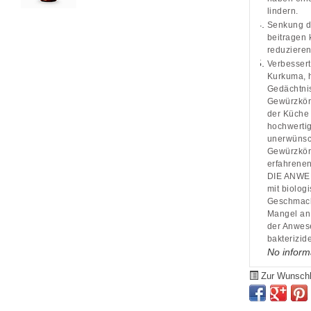
lindern.
Senkung de
beitragen 
reduzieren
Verbessert
Kurkuma, h
Gedächtnis
Gewürzkörn
der Küche 
hochwertig
unerwünsch
Gewürzkörn
erfahrenen
DIE ANWE
mit biolog
Geschmack,
Mangel an 
der Anwese
bakterizid
No inform
Zur Wunschl