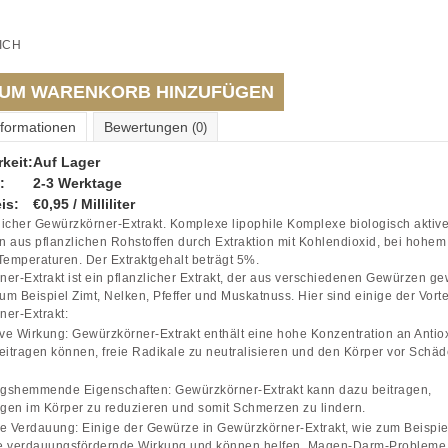
ICH
UM WARENKORB HINZUFÜGEN
nformationen
Bewertungen
(0)
keit:
Auf Lager
:
2-3 Werktage
is:
€0,95 / Milliliter
icher Gewürzkörner-Extrakt. Komplexe lipophile Komplexe biologisch aktive
 aus pflanzlichen Rohstoffen durch Extraktion mit Kohlendioxid, bei hohe
Temperaturen. Der Extraktgehalt beträgt 5%.
er-Extrakt ist ein pflanzlicher Extrakt, der aus verschiedenen Gewürzen 
zum Beispiel Zimt, Nelken, Pfeffer und Muskatnuss. Hier sind einige der Vorte
er-Extrakt:
ive Wirkung: Gewürzkörner-Extrakt enthält eine hohe Konzentration an Antio
eitragen können, freie Radikale zu neutralisieren und den Körper vor Schä
gshemmende Eigenschaften: Gewürzkörner-Extrakt kann dazu beitragen,
en im Körper zu reduzieren und somit Schmerzen zu lindern.
e Verdauung: Einige der Gewürze in Gewürzkörner-Extrakt, wie zum Beispiel
e verdauungsfördernde Wirkung und können helfen, Magen-Darm-Probleme