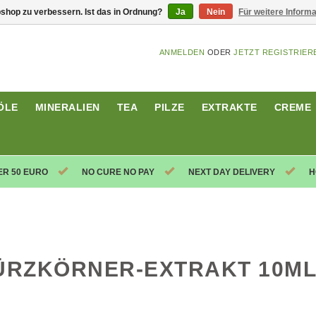
shop zu verbessern. Ist das in Ordnung?
Ja
Nein
Für weitere Inform
ANMELDEN
ODER
JETZT REGISTRIER
ÖLE
MINERALIEN
TEA
PILZE
EXTRAKTE
CREME
ER 50 EURO
NO CURE NO PAY
NEXT DAY DELIVERY
H
RZKÖRNER-EXTRAKT 10M