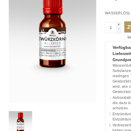
WASSERLÖSL
+
Z
-
I
Verfügbar
Lieferzeit
Grundpre
Wasserlösl
Substanzen
niedrigen 
Gewürzkörn
wird, wie 
Gewürzkörn
Antioxidat
die dazu b
schützen.
Entzündun
Entzündung
Verbessert
haben ein