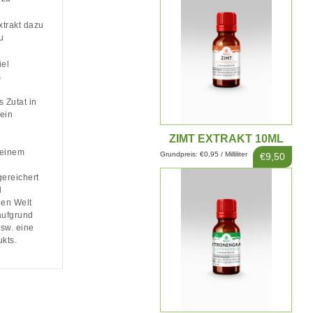
xtrakt dazu
u
iel
s
 Zutat in
 ein
ZIMT EXTRAKT 10ML
 einem
Grundpreis: €0,95 / Milliliter
€9,50
reichert
d
gen Welt
aufgrund
sw. eine
ukts.