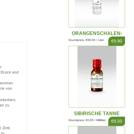
ORANGENSCHALEN-
EXTRAKT 100ML
Grundpreis: €99,00 / Liter
€9,90
r
m Druck und
gewonnen
ile von
xidantien,
den zu
SIBIRISCHE TANNE
EXTRAKT 10ML
Grundpreis: €0,95 / Milliliter
€9,50
 Zimt,
 zu