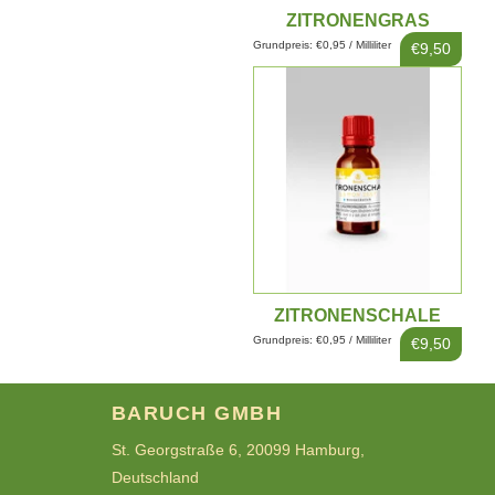
ZITRONENGRAS
EXTRAKT 10ML
Grundpreis: €0,95 / Milliliter
€9,50
ZITRONENSCHALE
EXTRAKT 10ML
Grundpreis: €0,95 / Milliliter
€9,50
BARUCH GMBH
St. Georgstraße 6, 20099 Hamburg,
Deutschland