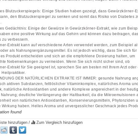
s Blutzuckerspiegels: Einige Studien haben gezeigt, dass Gewürzkörner-E
kann, den Blutzuckerspiegel zu senken und somit das Risiko von Diabetes z
.
es Gedächtnis: Einige der Gewürze in Gewürzkörner-Extrakt, wie zum Beisp
aben eine positive Wirkung auf das Gehirn und können dazu beitragen, da
 zu verbessern.
er-Extrakt kann auf verschiedene Arten verwendet werden, zum Beispiel als
oder als Nahrungsergänzungsmittel. Es ist jedoch wichtig, dass Sie sich für
es Produkt entscheiden und sich an die empfohlene Dosierung halten, um
te Nebenwirkungen zu vermeiden. Wenn Sie sich nicht sicher sind, ob
er-Extrakt für Sie geeignet ist, sprechen Sie am besten mit Ihrem Arzt oder
 Heilpraktiker.
NDUNG DER NATÜRLICHEN EXTRAKTE IST IMMER: gesunde Nahrung ange
isch aktiven Substanzen, fettlöslicher Vitaminkomplex, natürliches Aroma un
 natürliche Antioxidantien und andere Komplexe angereichert in der heuti
Nahrung; deutliche Verlängerung der Haltbarkeit, da die Mikroemulsionen 
nheit von natürlichen Antioxidantien, Konservierungsmitteln, Phytonziden u
e Wirkung haben. Helles Aroma und unvergesslicher Geschmack jedes Prod
ation found
iste hinzufügen
/
Zum Vergleich hinzufügen