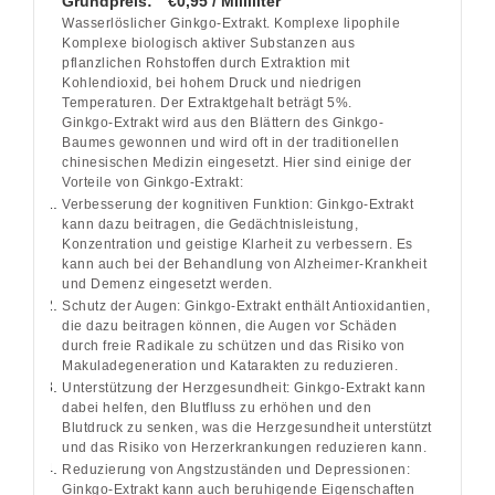
Grundpreis:
€0,95 / Milliliter
Wasserlöslicher Ginkgo-Extrakt. Komplexe lipophile
Komplexe biologisch aktiver Substanzen aus
pflanzlichen Rohstoffen durch Extraktion mit
Kohlendioxid, bei hohem Druck und niedrigen
Temperaturen. Der Extraktgehalt beträgt 5%.
Ginkgo-Extrakt wird aus den Blättern des Ginkgo-
Baumes gewonnen und wird oft in der traditionellen
chinesischen Medizin eingesetzt. Hier sind einige der
Vorteile von Ginkgo-Extrakt:
Verbesserung der kognitiven Funktion: Ginkgo-Extrakt
kann dazu beitragen, die Gedächtnisleistung,
Konzentration und geistige Klarheit zu verbessern. Es
kann auch bei der Behandlung von Alzheimer-Krankheit
und Demenz eingesetzt werden.
Schutz der Augen: Ginkgo-Extrakt enthält Antioxidantien,
die dazu beitragen können, die Augen vor Schäden
durch freie Radikale zu schützen und das Risiko von
Makuladegeneration und Katarakten zu reduzieren.
Unterstützung der Herzgesundheit: Ginkgo-Extrakt kann
dabei helfen, den Blutfluss zu erhöhen und den
Blutdruck zu senken, was die Herzgesundheit unterstützt
und das Risiko von Herzerkrankungen reduzieren kann.
Reduzierung von Angstzuständen und Depressionen:
Ginkgo-Extrakt kann auch beruhigende Eigenschaften