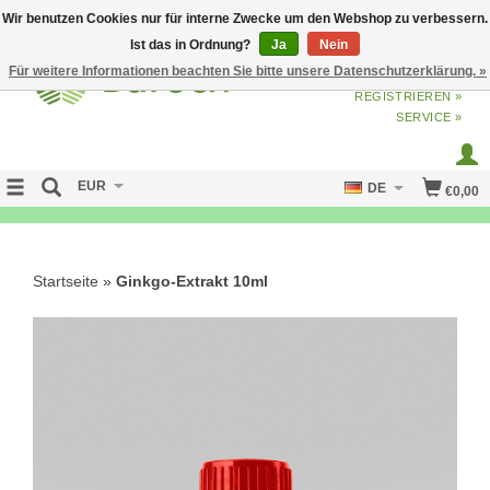
Wir benutzen Cookies nur für interne Zwecke um den Webshop zu verbessern.
Ist das in Ordnung?
Ja
Nein
Für weitere Informationen beachten Sie bitte unsere Datenschutzerklärung. »
ANMELDEN
ODER
JETZT
REGISTRIEREN »
SERVICE »
EUR
DE
€0,00
NO CURE NO PAY
Startseite
»
Ginkgo-Extrakt 10ml