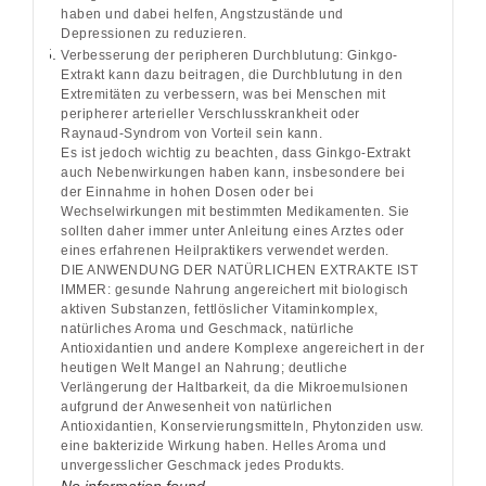
haben und dabei helfen, Angstzustände und
Depressionen zu reduzieren.
Verbesserung der peripheren Durchblutung: Ginkgo-
Extrakt kann dazu beitragen, die Durchblutung in den
Extremitäten zu verbessern, was bei Menschen mit
peripherer arterieller Verschlusskrankheit oder
Raynaud-Syndrom von Vorteil sein kann.
Es ist jedoch wichtig zu beachten, dass Ginkgo-Extrakt
auch Nebenwirkungen haben kann, insbesondere bei
der Einnahme in hohen Dosen oder bei
Wechselwirkungen mit bestimmten Medikamenten. Sie
sollten daher immer unter Anleitung eines Arztes oder
eines erfahrenen Heilpraktikers verwendet werden.
DIE ANWENDUNG DER NATÜRLICHEN EXTRAKTE IST
IMMER: gesunde Nahrung angereichert mit biologisch
aktiven Substanzen, fettlöslicher Vitaminkomplex,
natürliches Aroma und Geschmack, natürliche
Antioxidantien und andere Komplexe angereichert in der
heutigen Welt Mangel an Nahrung; deutliche
Verlängerung der Haltbarkeit, da die Mikroemulsionen
aufgrund der Anwesenheit von natürlichen
Antioxidantien, Konservierungsmitteln, Phytonziden usw.
eine bakterizide Wirkung haben. Helles Aroma und
unvergesslicher Geschmack jedes Produkts.
No information found