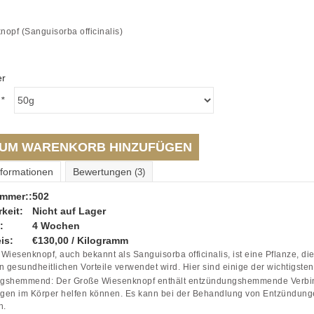
opf (Sanguisorba officinalis)
er
:
*
UM WARENKORB HINZUFÜGEN
nformationen
Bewertungen
(3)
ummer::
502
keit:
Nicht auf Lager
:
4 Wochen
is:
€130,00 / Kilogramm
Wiesenknopf, auch bekannt als Sanguisorba officinalis, ist eine Pflanze, die
n gesundheitlichen Vorteile verwendet wird. Hier sind einige der wichtigst
gshemmend: Der Große Wiesenknopf enthält entzündungshemmende Verbind
gen im Körper helfen können. Es kann bei der Behandlung von Entzündunge
n.