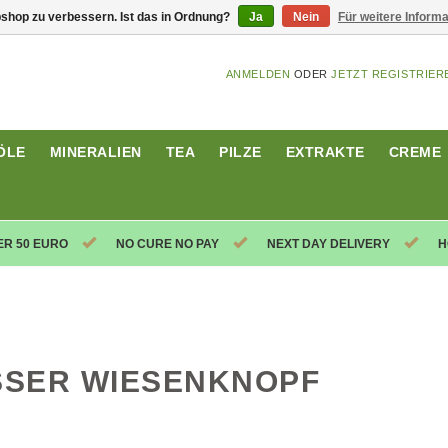
shop zu verbessern. Ist das in Ordnung?
Ja
Nein
Für weitere Inform
ANMELDEN
ODER
JETZT REGISTRIER
ÖLE
MINERALIEN
TEA
PILZE
EXTRAKTE
CREME
ER 50 EURO
NO CURE NO PAY
NEXT DAY DELIVERY
H
SER WIESENKNOPF