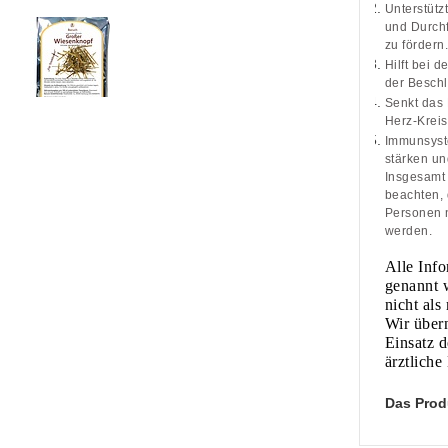
Unterstüt
und Durchf
zu fördern.
Hilft bei 
der Besch
Senkt das 
Herz-Kreis
Immunsyste
stärken un
Insgesamt 
beachten,
Personen n
werden.
Alle Info
genannt 
nicht als
Wir über
Einsatz d
ärztlich
Das Produk