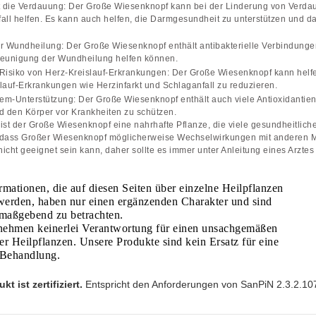
zt die Verdauung: Der Große Wiesenknopf kann bei der Linderung von Ver
all helfen. Es kann auch helfen, die Darmgesundheit zu unterstützen und
der Wundheilung: Der Große Wiesenknopf enthält antibakterielle Verbindunge
leunigung der Wundheilung helfen können.
Risiko von Herz-Kreislauf-Erkrankungen: Der Große Wiesenknopf kann helfe
lauf-Erkrankungen wie Herzinfarkt und Schlaganfall zu reduzieren.
m-Unterstützung: Der Große Wiesenknopf enthält auch viele Antioxidantie
d den Körper vor Krankheiten zu schützen.
ist der Große Wiesenknopf eine nahrhafte Pflanze, die viele gesundheitliche V
 dass Großer Wiesenknopf möglicherweise Wechselwirkungen mit anderen 
icht geeignet sein kann, daher sollte es immer unter Anleitung eines Arztes
rmationen, die auf diesen Seiten über einzelne Heilpflanzen
werden, haben nur einen ergänzenden Charakter und sind
 maßgebend zu betrachten.
nehmen keinerlei Verantwortung für einen unsachgemäßen
er Heilpflanzen. Unsere Produkte sind kein Ersatz für eine
e Behandlung.
t ist zertifiziert.
Entspricht den Anforderungen von SanPiN 2.3.2.