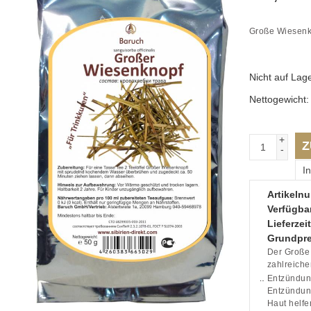
Große Wiesenkn
Nicht auf Lag
Nettogewicht
+
Z
-
I
Artikeln
Verfügbar
Lieferzeit
Grundpre
Der Große 
zahlreiche
Entzündun
Entzündun
Haut helfe