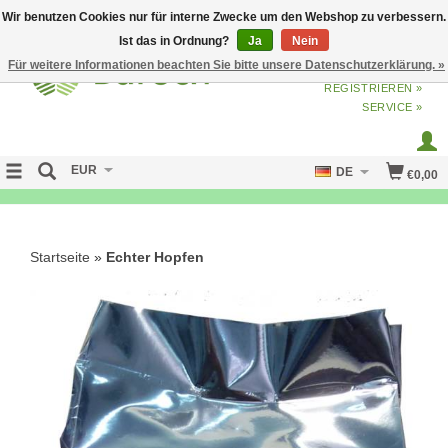
Wir benutzen Cookies nur für interne Zwecke um den Webshop zu verbessern.
Ist das in Ordnung?
Ja
Nein
Für weitere Informationen beachten Sie bitte unsere Datenschutzerklärung. »
ANMELDEN
ODER
JETZT
REGISTRIEREN »
SERVICE »
EUR
DE
€0,00
FREE SHIPPING OVER 50 EURO
Startseite
»
Echter Hopfen