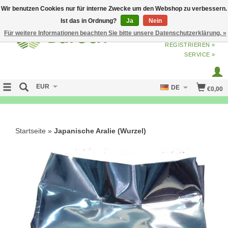
Wir benutzen Cookies nur für interne Zwecke um den Webshop zu verbessern.
Ist das in Ordnung?
Ja
Nein
Für weitere Informationen beachten Sie bitte unsere Datenschutzerklärung. »
ANMELDEN
ODER
JETZT
REGISTRIEREN »
SERVICE »
EUR
DE
€0,00
NO CURE NO PAY
Startseite
»
Japanische Aralie (Wurzel)