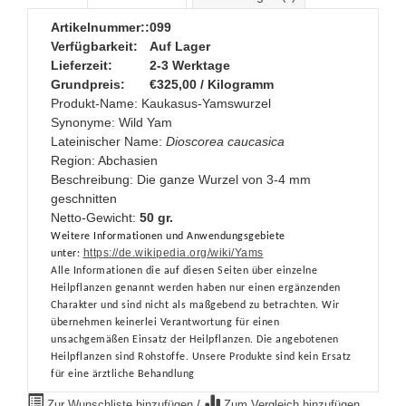
Artikelnummer::
099
Verfügbarkeit:
Auf Lager
Lieferzeit:
2-3 Werktage
Grundpreis:
€325,00 / Kilogramm
Produkt-Name: Kaukasus-Yamswurzel
Synonyme:
Wild Yam
Lateinischer
Name:
Dioscorea caucasica
Region
:
Abchasien
Beschreibung:
Die
ganze
Wurzel von 3-4 mm
geschnitten
Netto-Gewicht:
50 gr.
Weitere Informationen und Anwendungsgebiete
https://de.wikipedia.org/wiki/Yams
unter:
Alle Informationen die auf diesen Seiten über einzelne
Heilpflanzen genannt werden haben nur einen ergänzenden
Charakter und sind nicht als maßgebend zu betrachten. Wir
übernehmen keinerlei Verantwortung für einen
unsachgemäßen Einsatz der Heilpflanzen. Die angebotenen
Heilpflanzen sind Rohstoffe.
Unsere Produkte sind kein Ersatz
für eine ärztliche Behandlung
Zur Wunschliste hinzufügen
/
Zum Vergleich hinzufügen