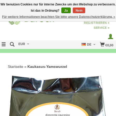
Wir benutzen Cookies nur für interne Zwecke um den Webshop zu verbessern.
Ist das in Ordnung?
Ja
Nein
Für weitere Informationen beachten Sie bitte unsere Datenschutzerklärung. »
ANMELDEN
ODER
JETZT
REGISTRIEREN »
SERVICE »
EUR
DE
€0,00
FREE SHIPPING OVER 50 EURO
Startseite
»
Kaukasus-Yamswurzel