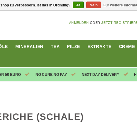
shop zu verbessern. Ist das in Ordnung?
Ja
Nein
Für weitere Inform
ANMELDEN
ODER
JETZT REGISTRIER
ÖLE
MINERALIEN
TEA
PILZE
EXTRAKTE
CREME
ER 50 EURO
NO CURE NO PAY
NEXT DAY DELIVERY
H
RICHE (SCHALE)