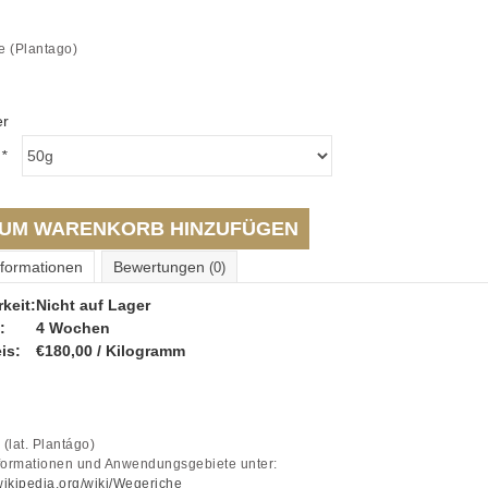
e (Plantago)
er
:
*
UM WARENKORB HINZUFÜGEN
nformationen
Bewertungen
(0)
keit:
Nicht auf Lager
:
4 Wochen
is:
€180,00 / Kilogramm
(lat.
Plantágo)
nformationen und Anwendungsgebiete unter:
.wikipedia.org/wiki/Wegeriche