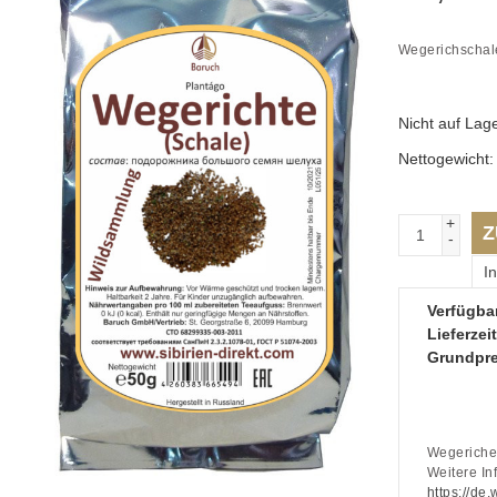
Wegerichschal
Nicht auf Lag
Nettogewicht
+
Z
-
I
Verfügbar
Lieferzeit
Grundpre
Wegeriche
Weitere I
https://de