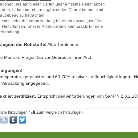
mationen, die auf diesen Seiten über einzelne Heilpflanzen
erden, haben nur einen ergänzenden Charakter und sind
maßgebend zu betrachten.
ehmen keinerlei Verantwortung für einen unsachgemäßen
r Heilpflanzen. Unsere Produkte sind kein Ersatz für eine
Behandlung.
sregion der Rohstoffe:
Altai-Territorium
ine Medizin. Fragen Sie vor Gebrauch Ihren Arzt.
dingungen:
emperatur, geruchsfrei und 60-70% relativer Luftfeuchtigkeit lagern. 
er Verpackung angegeben.
t ist zertifiziert.
Entspricht den Anforderungen von SanPiN 2.3.2.
iste hinzufügen
/
Zum Vergleich hinzufügen