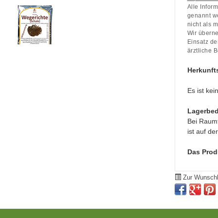
Alle Infor
genannt w
nicht als 
Wir übern
Einsatz de
ärztliche 
Herkunft
Es ist ke
Lagerbe
Bei Raumt
ist auf d
Das Produk
Zur Wunschl