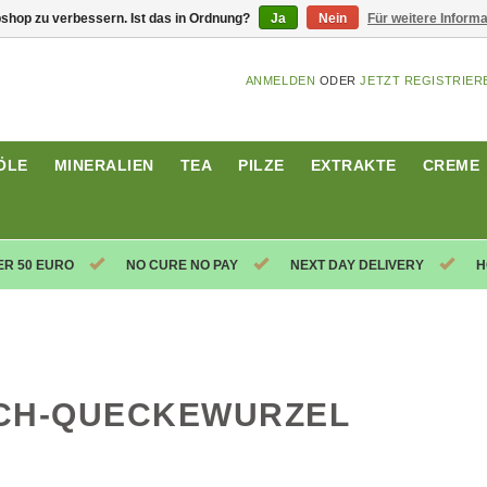
shop zu verbessern. Ist das in Ordnung?
Ja
Nein
Für weitere Inform
ANMELDEN
ODER
JETZT REGISTRIER
ÖLE
MINERALIEN
TEA
PILZE
EXTRAKTE
CREME
ER 50 EURO
NO CURE NO PAY
NEXT DAY DELIVERY
H
CH-QUECKEWURZEL