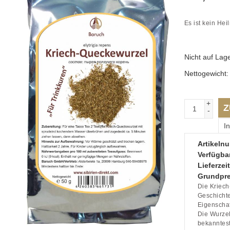
Es ist kein Heil
Nicht auf Lag
Nettogewicht
+
Z
-
I
Artikeln
Verfügbar
Lieferzeit
Grundpre
Die Kriech
Geschichte
Eigenschaf
Die Wurzel
bekanntes