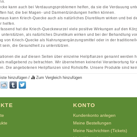
nn.
ecke kann auch bei Verdauungsproblemen helfen, da sie die Verdauung un
ften hat, die bei Magen- und Darmentzündungen helfen können.
naus kann Kriech-Quecke auch als natürliches Diuretikum wirken und bei 
 helfen.
ssend hat die Kriech-Queckewurzel viele positive Wirkungen auf den Körp
unterstützen, als natürliches Diuretikum wirken und bei der Behandlung 
 von Kriech-Quecke als Nahrungsergänzungsmittel oder in der traditionelle
t sein, die Gesundheit zu unterstützen.
mationen die auf diesen Seiten über einzelne Heilpflanzen genannt werden
 als maßgebend zu betrachten. Wir übernehmen keinerlei Verantwortung fü
en. Die angebotenen Heilpflanzen sind Rohstoffe. Unsere Produkte sind kein
iste hinzufügen
/
Zum Vergleich hinzufügen
KTE
KONTO
kte
Kundenkonto anlegen
ukte
Meine Bestellungen
Meine Nachrichten (Tickets)