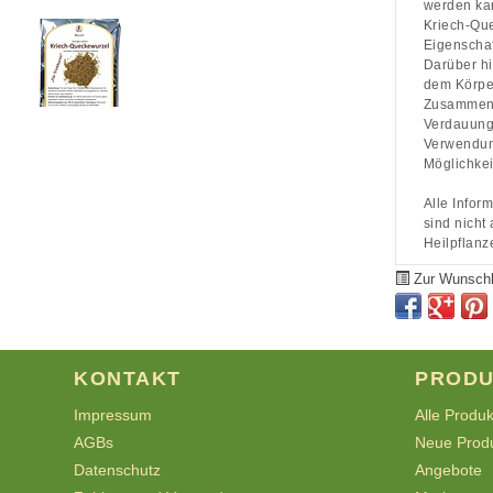
werden ka
Kriech-Qu
Eigenscha
Darüber hi
dem Körper
Zusammenfa
Verdauung 
Verwendung
Möglichkei
Alle Infor
sind nicht
Heilpflanz
Zur Wunschl
KONTAKT
PRODU
Impressum
Alle Produ
AGBs
Neue Prod
Datenschutz
Angebote