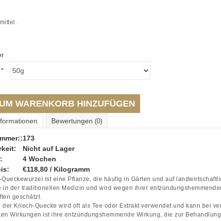
mittel.
er
:
*
UM WARENKORB HINZUFÜGEN
nformationen
Bewertungen
(0)
ummer::
173
keit:
Nicht auf Lager
:
4 Wochen
is:
€118,80 / Kilogramm
-Queckewurzel ist eine Pflanze, die häufig in Gärten und auf landwirtschaft
 in der traditionellen Medizin und wird wegen ihrer entzündungshemmenden,
ten geschätzt.
 der Kriech-Quecke wird oft als Tee oder Extrakt verwendet und kann bei v
ten Wirkungen ist ihre entzündungshemmende Wirkung, die zur Behandlung