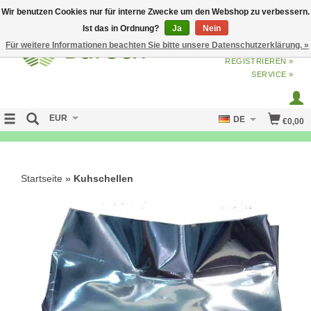
Wir benutzen Cookies nur für interne Zwecke um den Webshop zu verbessern.
Ist das in Ordnung?
Ja
Nein
Für weitere Informationen beachten Sie bitte unsere Datenschutzerklärung. »
ANMELDEN
ODER
JETZT
REGISTRIEREN »
SERVICE »
EUR
DE
€0,00
NO CURE NO PAY
Startseite
»
Kuhschellen