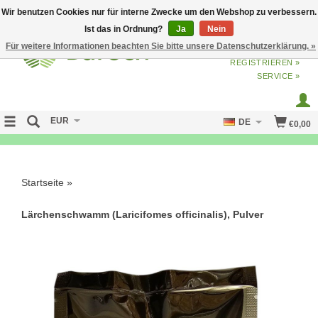
Wir benutzen Cookies nur für interne Zwecke um den Webshop zu verbessern.
Ist das in Ordnung?
Ja
Nein
Für weitere Informationen beachten Sie bitte unsere Datenschutzerklärung. »
ANMELDEN
ODER
JETZT
REGISTRIEREN »
SERVICE »
EUR
DE
€0,00
FREE SHIPPING OVER 50 EURO
Startseite
»
Lärchenschwamm (Laricifomes officinalis), Pulver