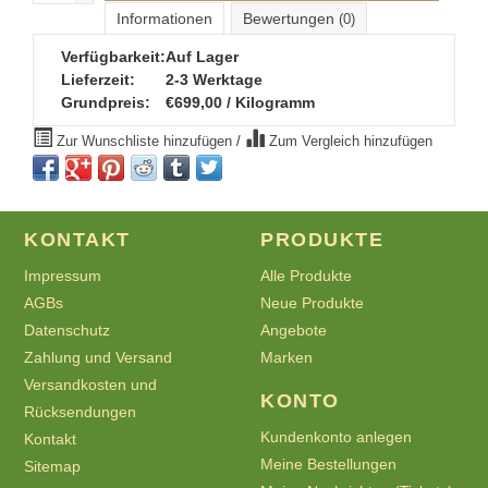
Informationen
Bewertungen
(0)
Verfügbarkeit:
Auf Lager
Lieferzeit:
2-3 Werktage
Grundpreis:
€699,00 / Kilogramm
Zur Wunschliste hinzufügen
/
Zum Vergleich hinzufügen
KONTAKT
PRODUKTE
Impressum
Alle Produkte
AGBs
Neue Produkte
Datenschutz
Angebote
Zahlung und Versand
Marken
Versandkosten und
KONTO
Rücksendungen
Kundenkonto anlegen
Kontakt
Meine Bestellungen
Sitemap