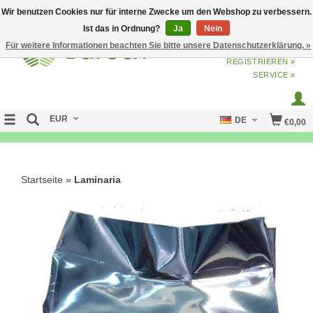
Wir benutzen Cookies nur für interne Zwecke um den Webshop zu verbessern.
Ist das in Ordnung?
Ja
Nein
Für weitere Informationen beachten Sie bitte unsere Datenschutzerklärung. »
ANMELDEN
ODER
JETZT
REGISTRIEREN »
SERVICE »
EUR
DE
€0,00
NO CURE NO PAY
Startseite
»
Laminaria