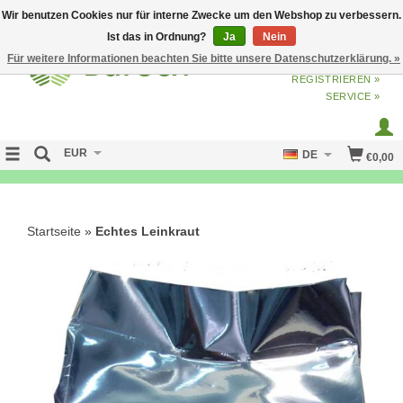
Wir benutzen Cookies nur für interne Zwecke um den Webshop zu verbessern.
Ist das in Ordnung?
Ja
Nein
Für weitere Informationen beachten Sie bitte unsere Datenschutzerklärung. »
ANMELDEN
ODER
JETZT
REGISTRIEREN »
SERVICE »
EUR
DE
€0,00
Startseite
»
Echtes Leinkraut