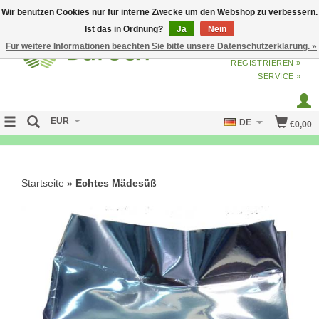
Wir benutzen Cookies nur für interne Zwecke um den Webshop zu verbessern.
Ist das in Ordnung?
Ja
Nein
Für weitere Informationen beachten Sie bitte unsere Datenschutzerklärung. »
ANMELDEN
ODER
JETZT
REGISTRIEREN »
SERVICE »
EUR
DE
€0,00
NO CURE NO PAY
Startseite
»
Echtes Mädesüß