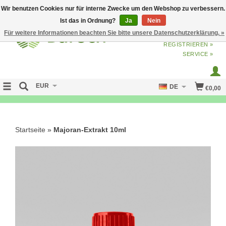
Wir benutzen Cookies nur für interne Zwecke um den Webshop zu verbessern.
Ist das in Ordnung?
Ja
Nein
Für weitere Informationen beachten Sie bitte unsere Datenschutzerklärung. »
ANMELDEN
ODER
JETZT
REGISTRIEREN »
SERVICE »
EUR
DE
€0,00
NO CURE NO PAY
Startseite
»
Majoran-Extrakt 10ml