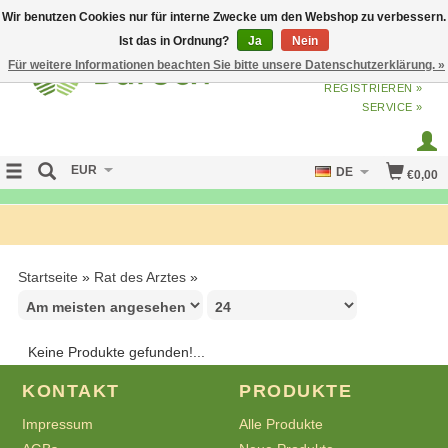
Wir benutzen Cookies nur für interne Zwecke um den Webshop zu verbessern.
Ist das in Ordnung?
Ja
Nein
Für weitere Informationen beachten Sie bitte unsere Datenschutzerklärung. »
ANMELDEN
ODER
JETZT
REGISTRIEREN »
SERVICE »
EUR
DE
€0,00
FREE SHIPPING OVER 50 EURO
Startseite
»
Rat des Arztes
»
Keine Produkte gefunden!...
KONTAKT
PRODUKTE
Impressum
Alle Produkte