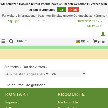
Wir benutzen Cookies nur für interne Zwecke um den Webshop zu verbessern.
Ist das in Ordnung?
Ja
Nein
Für weitere Informationen beachten Sie bitte unsere Datenschutzerklärung. »
ANMELDEN
ODER
JETZT
REGISTRIEREN »
SERVICE »
EUR
DE
€0,00
FREE SHIPPING OVER 50 EURO
Startseite
»
Rat des Arztes
»
Keine Produkte gefunden!...
KONTAKT
PRODUKTE
Impressum
Alle Produkte