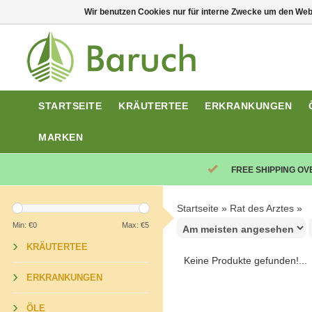
Wir benutzen Cookies nur für interne Zwecke um den Web
STARTSEITE
KRÄUTERTEE
ERKRANKUNGEN
MARKEN
FREE SHIPPING OV
Startseite
»
Rat des Arztes
»
Min: €
0
Max: €
5
KRÄUTERTEE
Keine Produkte gefunden!...
ERKRANKUNGEN
ÖLE