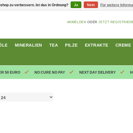
shop zu verbessern. Ist das in Ordnung?
Ja
Nein
Für weitere Inform
ANMELDEN
ODER
JETZT REGISTRIER
ÖLE
MINERALIEN
TEA
PILZE
EXTRAKTE
CREME
ER 50 EURO
NO CURE NO PAY
NEXT DAY DELIVERY
H