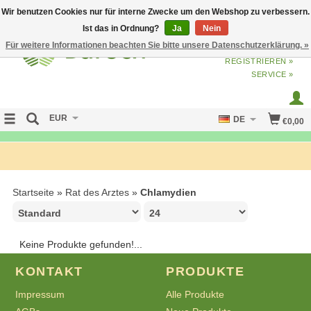
Wir benutzen Cookies nur für interne Zwecke um den Webshop zu verbessern.
Ist das in Ordnung?
Ja
Nein
Für weitere Informationen beachten Sie bitte unsere Datenschutzerklärung. »
ANMELDEN
ODER
JETZT
REGISTRIEREN »
SERVICE »
EUR
DE
€0,00
FREE SHIPPING OVER 50 EURO
Startseite
»
Rat des Arztes
»
Chlamydien
Keine Produkte gefunden!...
KONTAKT
PRODUKTE
Impressum
Alle Produkte