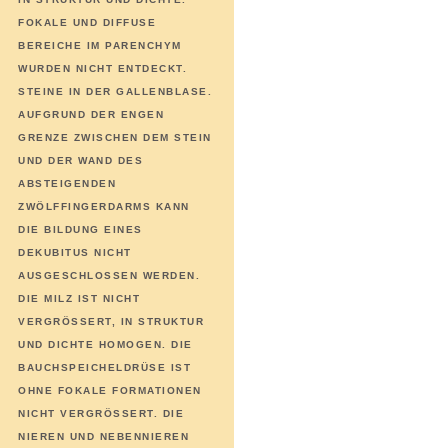
OKALE UND DIFFUSE B
EREICHE IM PARENCHYM W
URDEN NICHT ENTDECKT. S
TEINE IN DER GALLENBLASE. A
UFGRUND DER ENGEN G
RENZE ZWISCHEN DEM STEIN U
ND DER WAND DES A
BSTEIGENDEN Z
WÖLFFINGERDARMS KANN D
IE BILDUNG EINES D
EKUBITUS NICHT A
USGESCHLOSSEN WERDEN. D
IE MILZ IST NICHT V
ERGRÖSSERT, IN STRUKTUR UN
D DICHTE HOMOGEN. DIE BA
UCHSPEICHELDRÜSE IST OH
NE FOKALE FORMATIONEN NI
CHT VERGRÖSSERT. DIE NIE
REN UND NEBENNIEREN HAB