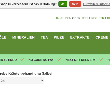
shop zu verbessern. Ist das in Ordnung?
Ja
Nein
Für weitere Inform
ANMELDEN
ODER
JETZT REGISTRIER
ÖLE
MINERALIEN
TEA
PILZE
EXTRAKTE
CREME
ER 50 EURO
NO CURE NO PAY
NEXT DAY DELIVERY
H
rebs Kräuterbehandlung Salbei