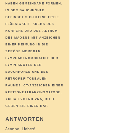
EN GEMEINSAME FORMEN. IN
DER BAUCHHÖHLE BEF
INDET SICH KEINE FREIE FLÜ
SSIGKEIT. KREBS DES KÖR
PERS UND DES ANTRUM DES
MAGENS MIT ANZEICHEN EIN
ER KEIMUNG IN DIE SER
ÖSE MEMBRAN. LYM
PHADENOMOPATHIE DER LYM
PHKNOTEN DER BAU
CHHÖHLE UND DES RET
ROPERITONEALEN RAU
MES. CT-ANZEICHEN EINER PER
ITONEALKARZINOMATOSE. YUL
IA EVGENIEVNA, BITTE GEB
EN SIE EINEN RAT.
ANTWORTEN
Jeanne, Liebes!