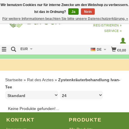
Wir benutzen Cookies nur für interne Zwecke um den Webshop zu verbessern.
Ist das in Ordnung?
Ja
Nein
Für weitere Informationen beachten Sie bitte unsere Datenschutzerklärung. »
ANMELDEN
ODER
JETZT
REGISTRIEREN »
SERVICE »
EUR
DE
€0,00
FREE SHIPPING OVER 50 EURO
Startseite
»
Rat des Arztes
»
Zystenkräuterbehandlung Ivan-
Tee
Keine Produkte gefunden!...
KONTAKT
PRODUKTE