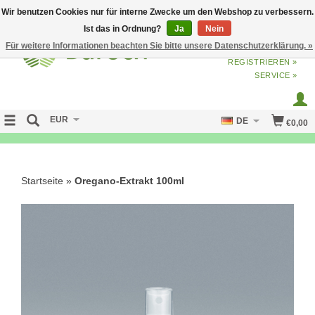
Wir benutzen Cookies nur für interne Zwecke um den Webshop zu verbessern.
Ist das in Ordnung?
Ja
Nein
Für weitere Informationen beachten Sie bitte unsere Datenschutzerklärung. »
ANMELDEN
ODER
JETZT
REGISTRIEREN »
SERVICE »
EUR
DE
€0,00
NO CURE NO PAY
Startseite
»
Oregano-Extrakt 100ml