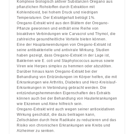
Komplexe biologisch aktiver Substanzen Oregano aus
pflanzlichen Rohstoffen durch Extraktion mit
Kohlendioxid, bei hohem Druck und niedrigen
Temperaturen. Der Extraktgehalt beträgt 1%.
Oregano-Extrakt wird aus den Blättern der Oregano-
Pflanze gewonnen und enthält eine Reihe von
bioaktiven Verbindungen wie Carvacrol und Thymol, die
zahlreiche gesundheitliche Vorteile bieten können.
Eine der Hauptanwendungen von Oregano-Extrakt ist
seine antibakterielle und antivirale Wirkung. Studien
haben gezeigt, dass Oregano-Extrakt in der Lage ist,
Bakterien wie E. coli und Staphylococcus aureus sowie
Viren wie Herpes simplex zu hemmen oder abzutöten.
Darüber hinaus kann Oregano-Extrakt bei der
Behandlung von Entzündungen im Körper helfen, die mit
Erkrankungen wie Arthritis, Diabetes und Herz-Kreislauf-
Erkrankungen in Verbindung gebracht werden. Die
entzündungshemmenden Eigenschaften des Extrakts
können auch bei der Behandlung von Hauterkrankungen
wie Ekzemen und Akne hilfreich sein.
Oregano-Extrakt wird auch wegen seiner antioxidativen
Wirkung geschätzt, die dazu beitragen kann,
Zellschäden durch freie Radikale zu reduzieren und das
Risiko von chronischen Erkrankungen wie Krebs und
Alzheimer zu senken.