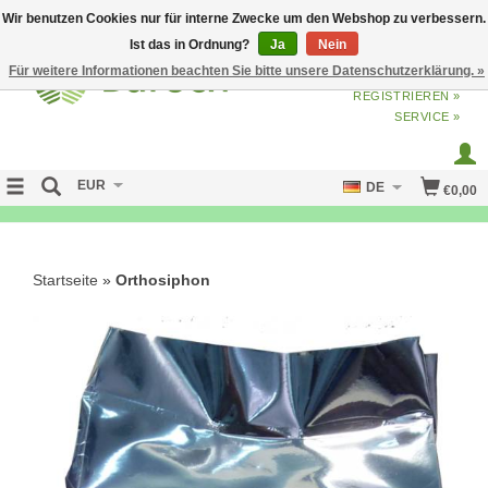
Wir benutzen Cookies nur für interne Zwecke um den Webshop zu verbessern.
Ist das in Ordnung?
Ja
Nein
Für weitere Informationen beachten Sie bitte unsere Datenschutzerklärung. »
ANMELDEN
ODER
JETZT
REGISTRIEREN »
SERVICE »
EUR
DE
€0,00
NO CURE NO PAY
Startseite
»
Orthosiphon