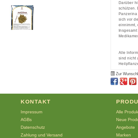
Darüber hi
schützen. 
Panzerina 
sich vor 
einnimmt,
Insgesamt 
Medikamen
Alle Infor
sind nicht
Heilpflanz
Zur Wunschl
KONTAKT
PRODU
Impressum
Alle Produ
AGBs
Neue Prod
Datenschutz
Angebote
Zahlung und Versand
Marken