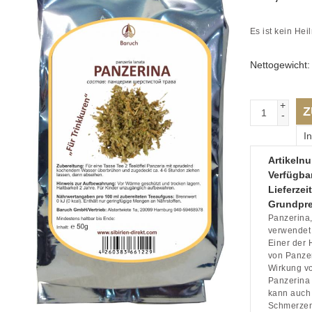
Es ist kein Heil
Nettogewicht
+
Z
-
I
Artikeln
Verfügbar
Lieferzeit
Grundpre
Panzerina,
verwendet 
Einer der 
von Panzer
Wirkung vo
Panzerina 
kann auch
Schmerzen 