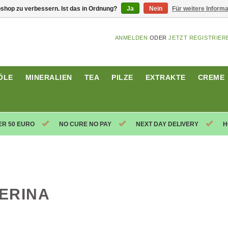
shop zu verbessern. Ist das in Ordnung?
Ja
Nein
Für weitere Inform
ANMELDEN
ODER
JETZT REGISTRIER
ÖLE
MINERALIEN
TEA
PILZE
EXTRAKTE
CREME
ER 50 EURO
NO CURE NO PAY
NEXT DAY DELIVERY
H
ERINA