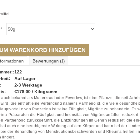
mittel.
:
*
UM WARENKORB HINZUFÜGEN
nformationen
Bewertungen
(1)
ummer::
122
keit:
Auf Lager
:
2-3 Werktage
is:
€178,00 / Kilogramm
 auch bekannt als Mutterkraut oder Feverfew, ist eine Pflanze, die seit Jahrh
wird. Sie enthält eine Verbindung namens Parthenolid, die viele gesundheitl
Hauptvorteile von Panzerina ist seine Fähigkeit, Migräne zu behandeln. Es
ina-Präparaten die Häufigkeit und Intensität von Migräneanfällen reduzie
n Parthenolid zurückgeführt, die Entzündungen im Gehirn reduziert, die ei
hat auch eine beruhigende Wirkung auf den Körper und kann bei der Linde
 bei der Behandlung von Menstruationsbeschwerden und Rheuma helfen, i
lindert.