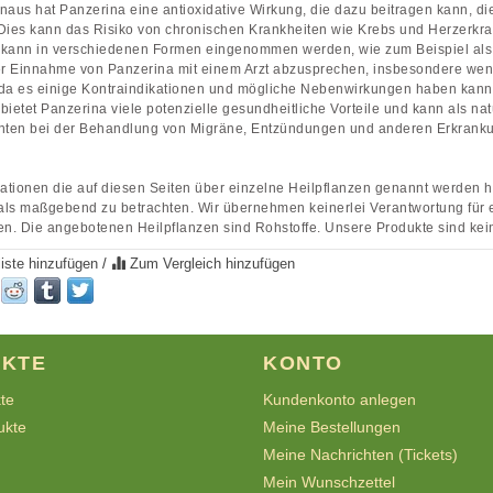
naus hat Panzerina eine antioxidative Wirkung, die dazu beitragen kann, di
Dies kann das Risiko von chronischen Krankheiten wie Krebs und Herzerkr
kann in verschiedenen Formen eingenommen werden, wie zum Beispiel als Te
der Einnahme von Panzerina mit einem Arzt abzusprechen, insbesondere we
 da es einige Kontraindikationen und mögliche Nebenwirkungen haben kann
bietet Panzerina viele potenzielle gesundheitliche Vorteile und kann als natü
ten bei der Behandlung von Migräne, Entzündungen und anderen Erkranku
mationen die auf diesen Seiten über einzelne Heilpflanzen genannt werden
 als maßgebend zu betrachten. Wir übernehmen keinerlei Verantwortung fü
en. Die angebotenen Heilpflanzen sind Rohstoffe. Unsere Produkte sind kein
iste hinzufügen
/
Zum Vergleich hinzufügen
KTE
KONTO
kte
Kundenkonto anlegen
ukte
Meine Bestellungen
Meine Nachrichten (Tickets)
Mein Wunschzettel