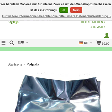
Wir benutzen Cookies nur für interne Zwecke um den Webshop zu verbessern.
Ist das in Ordnung?
Ja
Nein
Für weitere Informationen beachten Sie bitte unsere Datenschutzerklärung. »
ANMELDEN
ODER
JETZT
REGISTRIEREN »
SERVICE »
EUR
DE
€0,00
NO CURE NO PAY
Startseite
»
Polpala