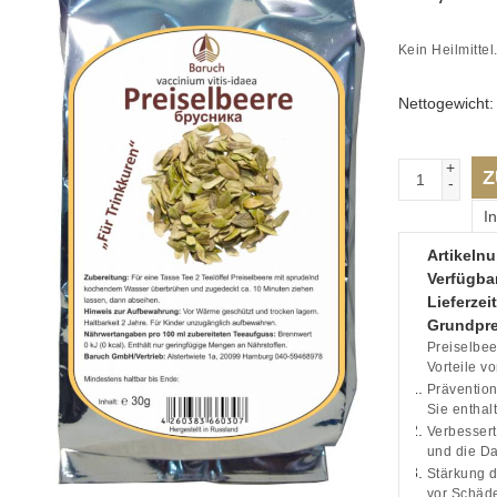
Kein Heilmittel
Nettogewicht
+
Z
-
I
Artikeln
Verfügbar
Lieferzeit
Grundpre
Preiselbee
Vorteile v
Prävention
Sie enthal
Verbessert
und die D
Stärkung d
vor Schäde