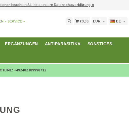
ationen beachten Sie bitte unsere Datenschutzerklärung. »
€0,00
EUR
DE
EN »
SERVICE »
ERGÄNZUNGEN
ANTIPARASITIKA
SONSTIGES
OTLINE: +492402389998712
LUNG