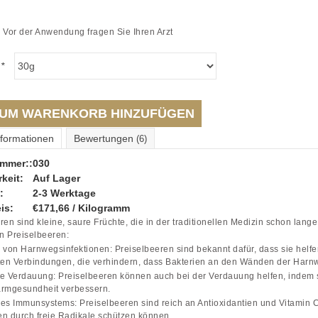
. Vor der Anwendung fragen Sie Ihren Arzt
:
*
UM WARENKORB HINZUFÜGEN
nformationen
Bewertungen
(6)
ummer::
030
keit:
Auf Lager
:
2-3 Werktage
is:
€171,66 / Kilogramm
ren sind kleine, saure Früchte, die in der traditionellen Medizin schon lang
on Preiselbeeren:
 von Harnwegsinfektionen: Preiselbeeren sind bekannt dafür, dass sie helf
ten Verbindungen, die verhindern, dass Bakterien an den Wänden der Harnw
e Verdauung: Preiselbeeren können auch bei der Verdauung helfen, indem
armgesundheit verbessern.
es Immunsystems: Preiselbeeren sind reich an Antioxidantien und Vitamin 
n durch freie Radikale schützen können.