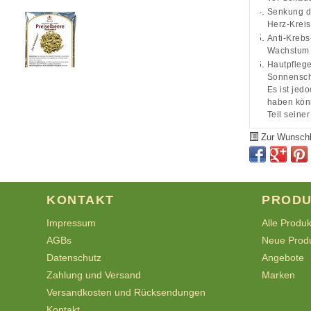
Senkung de
Herz-Kreis
Anti-Krebs
Wachstum 
Hautpflege
Sonnensch
Es ist jed
haben könn
Teil seine
Zur Wunschl
KONTAKT
PRODU
Impressum
Alle Produ
AGBs
Neue Prod
Datenschutz
Angebote
Zahlung und Versand
Marken
Versandkosten und Rücksendungen
Kontakt