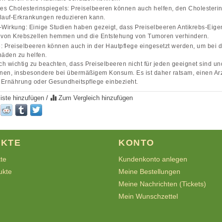
s Cholesterinspiegels: Preiselbeeren können auch helfen, den Cholesterin
lauf-Erkrankungen reduzieren kann.
-Wirkung: Einige Studien haben gezeigt, dass Preiselbeeren Antikrebs-Eig
von Krebszellen hemmen und die Entstehung von Tumoren verhindern.
: Preiselbeeren können auch in der Hautpflege eingesetzt werden, um bei
äden zu helfen.
och wichtig zu beachten, dass Preiselbeeren nicht für jeden geeignet sind
en, insbesondere bei übermäßigem Konsum. Es ist daher ratsam, einen Arzt
r Ernährung oder Gesundheitspflege einbezieht.
iste hinzufügen
/
Zum Vergleich hinzufügen
KTE
KONTO
kte
Kundenkonto anlegen
ukte
Meine Bestellungen
Meine Nachrichten (Tickets)
Mein Wunschzettel