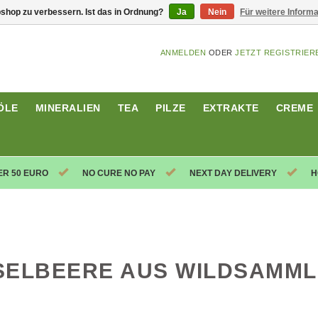
shop zu verbessern. Ist das in Ordnung?
Ja
Nein
Für weitere Inform
ANMELDEN
ODER
JETZT REGISTRIER
ÖLE
MINERALIEN
TEA
PILZE
EXTRAKTE
CREME
ER 50 EURO
NO CURE NO PAY
NEXT DAY DELIVERY
H
SELBEERE AUS WILDSAMM