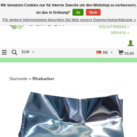
Wir benutzen Cookies nur für interne Zwecke um den Webshop zu verbessern.
Ist das in Ordnung?
Ja
Nein
Für weitere Informationen beachten Sie bitte unsere Datenschutzerklärung. »
ANMELDEN
ODER
JETZT
REGISTRIEREN »
SERVICE »
EUR
DE
€0,00
NO CURE NO PAY
Startseite
»
Rhabarber