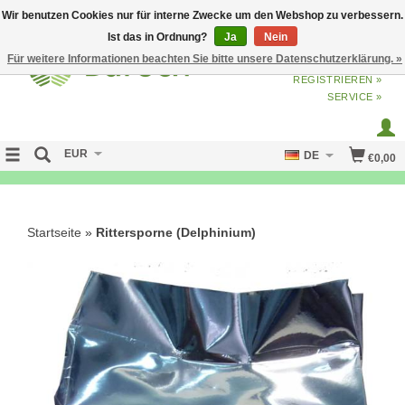
Wir benutzen Cookies nur für interne Zwecke um den Webshop zu verbessern.
Ist das in Ordnung?
Ja
Nein
Für weitere Informationen beachten Sie bitte unsere Datenschutzerklärung. »
ANMELDEN
ODER
JETZT
REGISTRIEREN »
SERVICE »
EUR
DE
€0,00
NO CURE NO PAY
Startseite
»
Rittersporne (Delphinium)