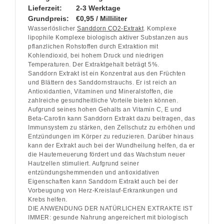
Lieferzeit:
2-3 Werktage
Grundpreis:
€0,95 / Milliliter
Wasserlöslicher
Sanddorn CO2-Extrakt
. Komplexe
lipophile Komplexe biologisch aktiver Substanzen aus
pflanzlichen Rohstoffen durch Extraktion mit
Kohlendioxid, bei hohem Druck und niedrigen
Temperaturen. Der Extraktgehalt beträgt 5%.
Sanddorn Extrakt ist ein Konzentrat aus den Früchten
und Blättern des Sanddornstrauchs. Er ist reich an
Antioxidantien, Vitaminen und Mineralstoffen, die
zahlreiche gesundheitliche Vorteile bieten können.
Aufgrund seines hohen Gehalts an Vitamin C, E und
Beta-Carotin kann Sanddorn Extrakt dazu beitragen, das
Immunsystem zu stärken, den Zellschutz zu erhöhen und
Entzündungen im Körper zu reduzieren. Darüber hinaus
kann der Extrakt auch bei der Wundheilung helfen, da er
die Hauterneuerung fördert und das Wachstum neuer
Hautzellen stimuliert. Aufgrund seiner
entzündungshemmenden und antioxidativen
Eigenschaften kann Sanddorn Extrakt auch bei der
Vorbeugung von Herz-Kreislauf-Erkrankungen und
Krebs helfen.
DIE ANWENDUNG DER NATÜRLICHEN EXTRAKTE IST
IMMER: gesunde Nahrung angereichert mit biologisch