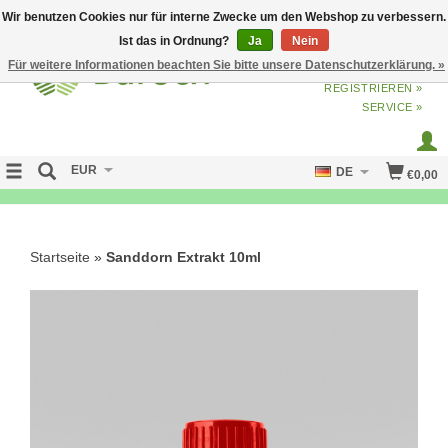
Wir benutzen Cookies nur für interne Zwecke um den Webshop zu verbessern.
Ist das in Ordnung?
Ja
Nein
Für weitere Informationen beachten Sie bitte unsere Datenschutzerklärung. »
ANMELDEN
ODER
JETZT
REGISTRIEREN »
SERVICE »
EUR
DE
€0,00
NO CURE NO PAY
Startseite
»
Sanddorn Extrakt 10ml