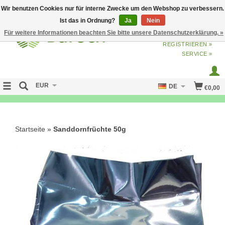
Wir benutzen Cookies nur für interne Zwecke um den Webshop zu verbessern.
Ist das in Ordnung?
Ja
Nein
Für weitere Informationen beachten Sie bitte unsere Datenschutzerklärung. »
ANMELDEN
ODER
JETZT
REGISTRIEREN »
SERVICE »
EUR
DE
€0,00
NO CURE NO PAY
Startseite
»
Sanddornfrüchte 50g